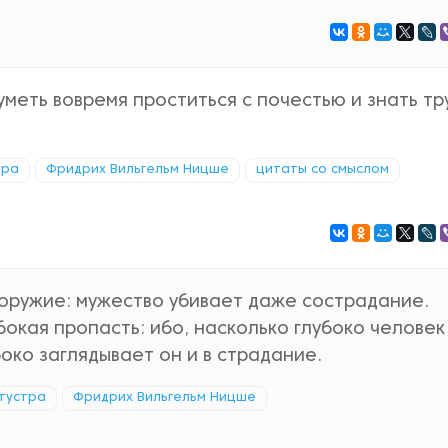
меть вовремя проститься с почестью и знать т
тра
Фридрих Вильгельм Ницше
цитаты со смыслом
ружие: мужество убивает даже сострадание.
окая пропасть: ибо, насколько глубоко человек
боко заглядывает он и в страдание.
атустра
Фридрих Вильгельм Ницше