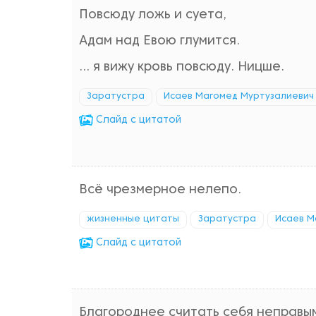
Повсюду ложь и суета,
Адам над Евою глумится.
... я вижу кровь повсюду. Ницше.
Заратустра
Исаев Магомед Муртузалиевич
Cлайд с цитатой
Всё чрезмерное нелепо.
жизненные цитаты
Заратустра
Исаев М
Cлайд с цитатой
Благороднее считать себя неправым