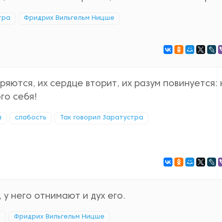
тра
Фридрих Вильгельм Ницше
ряются, их сердце вторит, их разум повинуется: 
го себя!
а
слабость
Так говорил Заратустра
 у него отнимают и дух его.
а
Фридрих Вильгельм Ницше