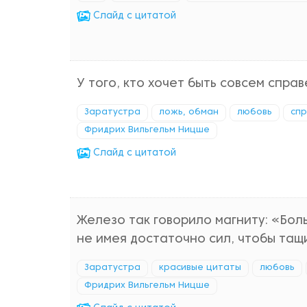
Cлайд с цитатой
У того, кто хочет быть совсем спра
Заратустра
ложь, обман
любовь
спр
Фридрих Вильгельм Ницше
Cлайд с цитатой
Железо так говорило магниту: «Боль
не имея достаточно сил, чтобы тащ
Заратустра
красивые цитаты
любовь
Фридрих Вильгельм Ницше