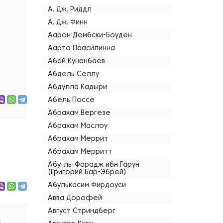
А. Дж. Риддл
А. Дж. Финн
Аарон Дембски-Боуден
Аарто Паасилинна
Абай Кунанбаев
Абдель Селлу
Абдулла Кадыри
Абель Поссе
Абрахам Вергезе
Абрахам Маслоу
Абрахам Меррит
Абрахам Мерритт
Абу-ль-Фарадж ибн Гарун
(Григорий Бар-Эбрей)
Абулькасим Фирдоуси
Авва Дорофей
Август Стриндберг
.