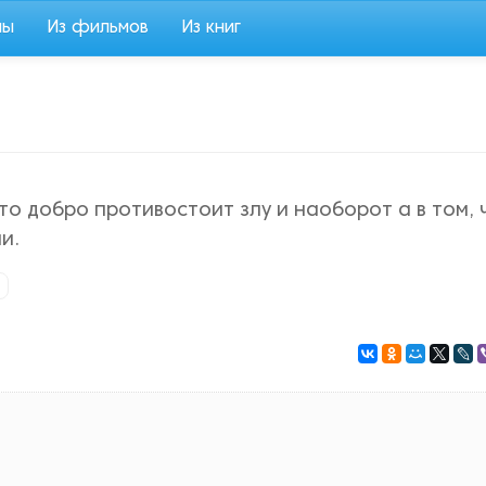
мы
Из фильмов
Из книг
что добро противостоит злу и наоборот а в том, 
и.