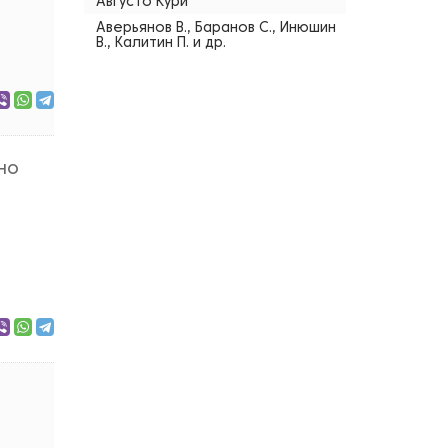
Августо Кури
Аверьянов В., Баранов С., Инюшин
В., Калитин П. и др.
но