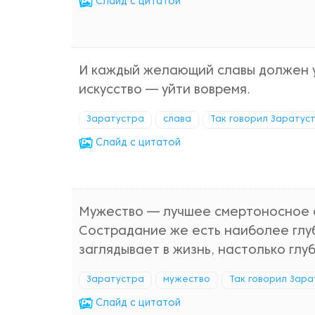
Cлайд с цитатой
И каждый желающий славы должен у
искусство — уйти вовремя.
Заратустра
слава
Так говорил Заратус
Cлайд с цитатой
Мужество — лучшее смертоносное о
Сострадание же есть наиболее глуб
заглядывает в жизнь, настолько глу
Заратустра
мужество
Так говорил Зар
Cлайд с цитатой