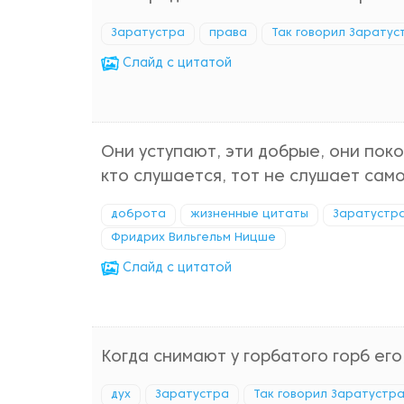
Заратустра
права
Так говорил Заратус
Cлайд с цитатой
Они уступают, эти добрые, они поко
кто слушается, тот не слушает само
доброта
жизненные цитаты
Заратустр
Фридрих Вильгельм Ницше
Cлайд с цитатой
Когда снимают у горбатого горб его,
дух
Заратустра
Так говорил Заратустр