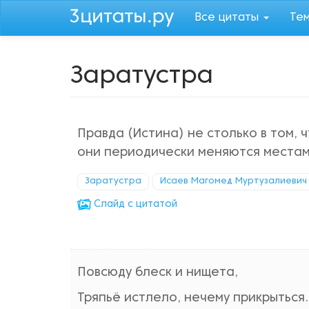
Перейти
Все цитаты
Те
к
основному
содержанию
Заратустра
Правда (Истина) не столько в том, 
они периодически меняются местам
Заратустра
Исаев Магомед Муртузалиевич
Cлайд с цитатой
Повсюду блеск и нищета,
Тряпьё истлело, нечему прикрыться.