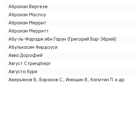
Абрахам Вергезе
Абрахам Маслоу
Абрахам Меррит
Абрахам Мерритт
Абу-ль-Фарадж ибн Гарун (Григорий Бар-Эбрей)
Абулькасим Фирдоуси
Авва Дорофей
Август Стриндберг
Августо Кури
Аверьянов В., Баранов С., Инюшин В., Калитин П. и др.