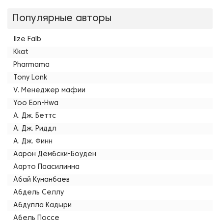
Популярные авторы
Ilze Falb
Kkat
Pharmama
Tony Lonk
V. Менеджер мафии
Yoo Eon-Hwa
А. Дж. Беттс
А. Дж. Риддл
А. Дж. Финн
Аарон Дембски-Боуден
Аарто Паасилинна
Абай Кунанбаев
Абдель Селлу
Абдулла Кадыри
Абель Поссе