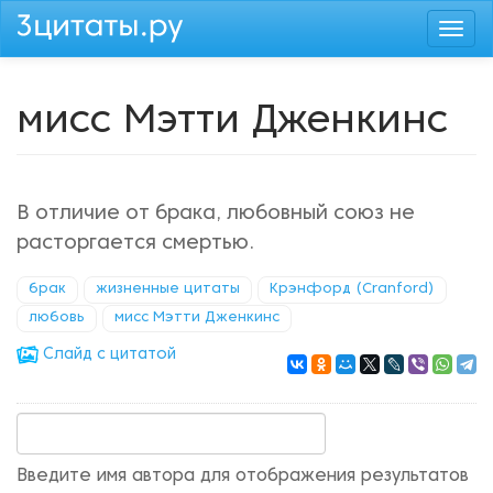
Перейти
Togg
к
navi
основному
содержанию
мисс Мэтти Дженкинс
В отличие от брака, любовный союз не
расторгается смертью.
брак
жизненные цитаты
Крэнфорд (Cranford)
любовь
мисс Мэтти Дженкинс
Cлайд с цитатой
Введите имя автора для отображения результатов