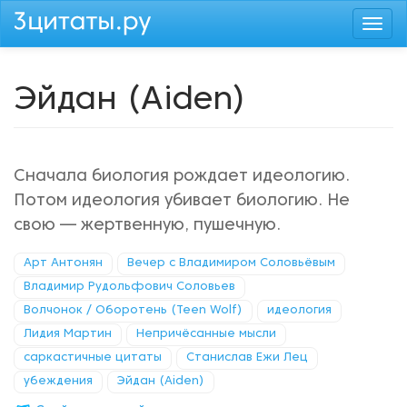
Перейти
Togg
к
navi
основному
содержанию
Эйдан (Aiden)
Сначала биология рождает идеологию.
Потом идеология убивает биологию. Не
свою — жертвенную, пушечную.
Арт Антонян
Вечер с Владимиром Соловьёвым
Владимир Рудольфович Соловьев
Волчонок / Оборотень (Teen Wolf)
идеология
Лидия Мартин
Непричёсанные мысли
саркастичные цитаты
Станислав Ежи Лец
убеждения
Эйдан (Aiden)