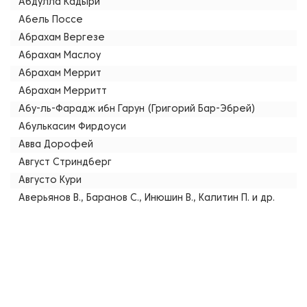
Абдулла Кадыри
Абель Поссе
Абрахам Вергезе
Абрахам Маслоу
Абрахам Меррит
Абрахам Мерритт
Абу-ль-Фарадж ибн Гарун (Григорий Бар-Эбрей)
Абулькасим Фирдоуси
Авва Дорофей
Август Стриндберг
Августо Кури
Аверьянов В., Баранов С., Инюшин В., Калитин П. и др.