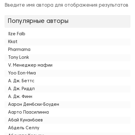
Введите имя автора для отображения результатов
Популярные авторы
Ilze Falb
Kkat
Pharmama
Tony Lonk
V. Менеджер мафии
Yoo Eon-Hwa
А. Дж. Беттс
А. Дж. Риддл
А. Дж. Финн
Аарон Дембски-Боуден
Аарто Паасилинна
Абай Кунанбаев
Абдель Селлу