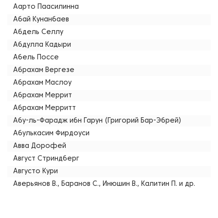
Аарто Паасилинна
Абай Кунанбаев
Абдель Селлу
Абдулла Кадыри
Абель Поссе
Абрахам Вергезе
Абрахам Маслоу
Абрахам Меррит
Абрахам Мерритт
Абу-ль-Фарадж ибн Гарун (Григорий Бар-Эбрей)
Абулькасим Фирдоуси
Авва Дорофей
Август Стриндберг
Августо Кури
Аверьянов В., Баранов С., Инюшин В., Калитин П. и др.