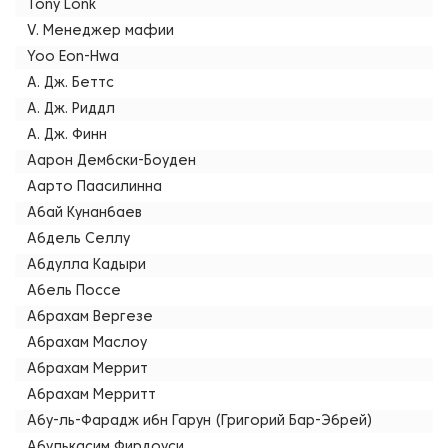
Tony Lonk
V. Менеджер мафии
Yoo Eon-Hwa
А. Дж. Беттс
А. Дж. Риддл
А. Дж. Финн
Аарон Дембски-Боуден
Аарто Паасилинна
Абай Кунанбаев
Абдель Селлу
Абдулла Кадыри
Абель Поссе
Абрахам Вергезе
Абрахам Маслоу
Абрахам Меррит
Абрахам Мерритт
Абу-ль-Фарадж ибн Гарун (Григорий Бар-Эбрей)
Абулькасим Фирдоуси