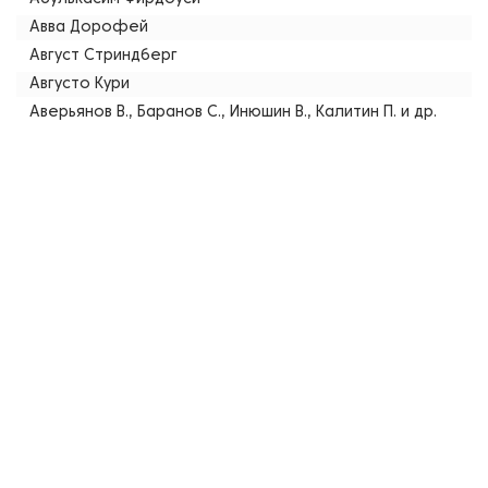
Авва Дорофей
Август Стриндберг
Августо Кури
Аверьянов В., Баранов С., Инюшин В., Калитин П. и др.