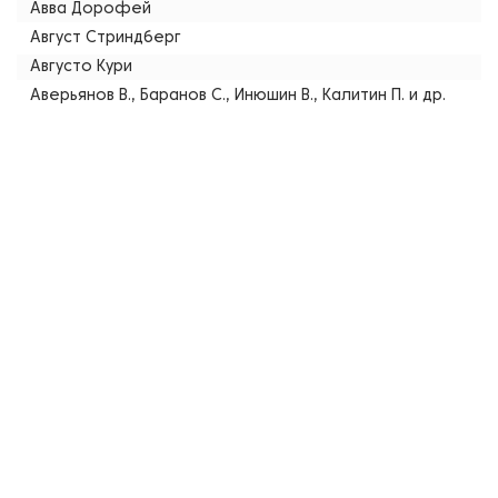
Авва Дорофей
Август Стриндберг
Августо Кури
Аверьянов В., Баранов С., Инюшин В., Калитин П. и др.