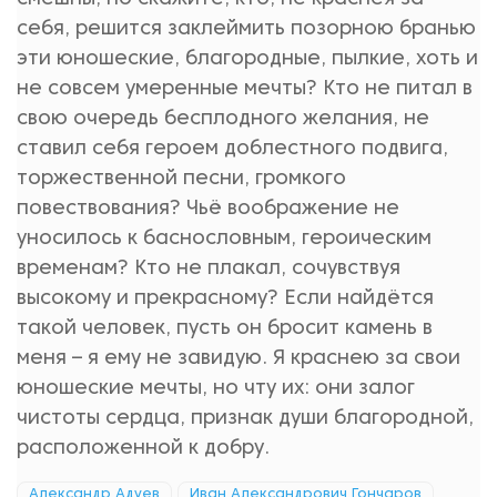
себя, решится заклеймить позорною бранью
эти юношеские, благородные, пылкие, хоть и
не совсем умеренные мечты? Кто не питал в
свою очередь бесплодного желания, не
ставил себя героем доблестного подвига,
торжественной песни, громкого
повествования? Чьё воображение не
уносилось к баснословным, героическим
временам? Кто не плакал, сочувствуя
высокому и прекрасному? Если найдётся
такой человек, пусть он бросит камень в
меня – я ему не завидую. Я краснею за свои
юношеские мечты, но чту их: они залог
чистоты сердца, признак души благородной,
расположенной к добру.
Александр Адуев
Иван Александрович Гончаров