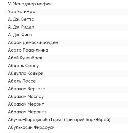
V. Менеджер мафии
Yoo Eon-Hwa
А. Дж. Беттс
А. Дж. Риддл
А. Дж. Финн
Аарон Дембски-Боуден
Аарто Паасилинна
Абай Кунанбаев
Абдель Селлу
Абдулла Кадыри
Абель Поссе
Абрахам Вергезе
Абрахам Маслоу
Абрахам Меррит
Абрахам Мерритт
Абу-ль-Фарадж ибн Гарун (Григорий Бар-Эбрей)
Абулькасим Фирдоуси