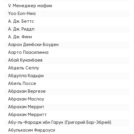
V. Менеджер мафии
Yoo Eon-Hwa
А. Дж. Беттс
А. Дж. Риддл
А. Дж. Финн
Аарон Дембски-Боуден
Аарто Паасилинна
Абай Кунанбаев
Абдель Селлу
Абдулла Кадыри
Абель Поссе
Абрахам Вергезе
Абрахам Маслоу
Абрахам Меррит
Абрахам Мерритт
Абу-ль-Фарадж ибн Гарун (Григорий Бар-Эбрей)
Абулькасим Фирдоуси