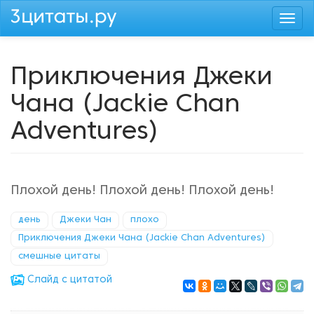
Перейти
Togg
к
navi
основному
содержанию
Приключения Джеки
Чана (Jackie Chan
Adventures)
Плохой день! Плохой день! Плохой день!
день
Джеки Чан
плохо
Приключения Джеки Чана (Jackie Chan Adventures)
смешные цитаты
Cлайд с цитатой