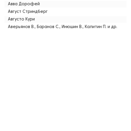
Авва Дорофей
Август Стриндберг
Августо Кури
Аверьянов В., Баранов С., Инюшин В., Калитин П. и др.