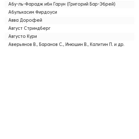
Абу-ль-Фарадж ибн Гарун (Григорий Бар-Эбрей)
Абулькасим Фирдоуси
Авва Дорофей
Август Стриндберг
Августо Кури
Аверьянов В., Баранов С., Инюшин В., Калитин П. и др.