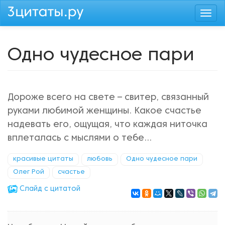
Перейти
Togg
к
navi
основному
содержанию
Одно чудесное пари
Дороже всего на свете – свитер, связанный
руками любимой женщины. Какое счастье
надевать его, ощущая, что каждая ниточка
вплеталась с мыслями о тебе…
красивые цитаты
любовь
Одно чудесное пари
Олег Рой
счастье
Cлайд с цитатой