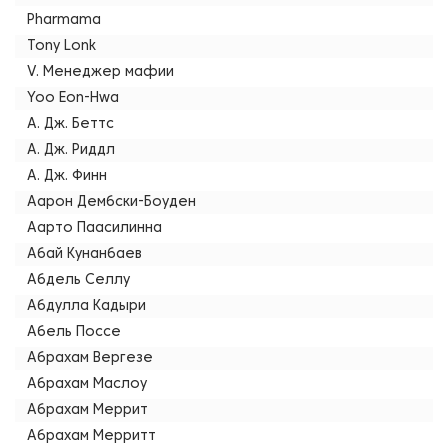
Pharmama
Tony Lonk
V. Менеджер мафии
Yoo Eon-Hwa
А. Дж. Беттс
А. Дж. Риддл
А. Дж. Финн
Аарон Дембски-Боуден
Аарто Паасилинна
Абай Кунанбаев
Абдель Селлу
Абдулла Кадыри
Абель Поссе
Абрахам Вергезе
Абрахам Маслоу
Абрахам Меррит
Абрахам Мерритт