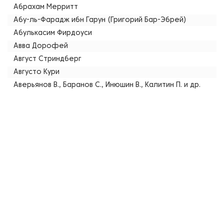
Абрахам Мерритт
Абу-ль-Фарадж ибн Гарун (Григорий Бар-Эбрей)
Абулькасим Фирдоуси
Авва Дорофей
Август Стриндберг
Августо Кури
Аверьянов В., Баранов С., Инюшин В., Калитин П. и др.