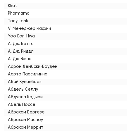
Kkat
Pharmama
Tony Lonk
V. Менеджер мафии
Yoo Eon-Hwa
А. Дж. Беттс
А. Дж. Риддл
А. Дж. Финн
Аарон Дембски-Боуден
Аарто Паасилинна
Абай Кунанбаев
Абдель Селлу
Абдулла Кадыри
Абель Поссе
Абрахам Вергезе
Абрахам Маслоу
Абрахам Меррит