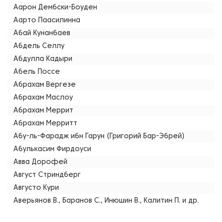
Аарон Дембски-Боуден
Аарто Паасилинна
Абай Кунанбаев
Абдель Селлу
Абдулла Кадыри
Абель Поссе
Абрахам Вергезе
Абрахам Маслоу
Абрахам Меррит
Абрахам Мерритт
Абу-ль-Фарадж ибн Гарун (Григорий Бар-Эбрей)
Абулькасим Фирдоуси
Авва Дорофей
Август Стриндберг
Августо Кури
Аверьянов В., Баранов С., Инюшин В., Калитин П. и др.