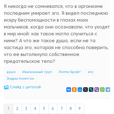
Я никогда не сомневался, что в организме
последним умирает эго. Я видел последнюю
искру беспомощности в глазах моих
мальчиков, когда они осознавали, что уходят
в мир иной: как такое могло случиться с
ними? А что же такое душа, если не та
частица эго, которая не способна поверить,
что ее вытолкнуло собственное
предательское тело?
душа
Изысканный труп
Поппи Брайт
эго
Эндрю Комптон
Cлайд с цитатой
1
2
3
4
5
6
7
8
9