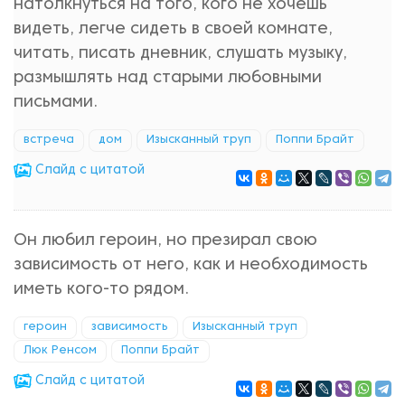
натолкнуться на того, кого не хочешь
видеть, легче сидеть в своей комнате,
читать, писать дневник, слушать музыку,
размышлять над старыми любовными
письмами.
встреча
дом
Изысканный труп
Поппи Брайт
Cлайд с цитатой
Он любил героин, но презирал свою
зависимость от него, как и необходимость
иметь кого-то рядом.
героин
зависимость
Изысканный труп
Люк Ренсом
Поппи Брайт
Cлайд с цитатой