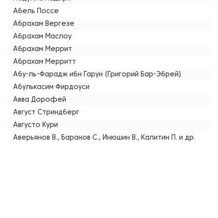
Абель Поссе
Абрахам Вергезе
Абрахам Маслоу
Абрахам Меррит
Абрахам Мерритт
Абу-ль-Фарадж ибн Гарун (Григорий Бар-Эбрей)
Абулькасим Фирдоуси
Авва Дорофей
Август Стриндберг
Августо Кури
Аверьянов В., Баранов С., Инюшин В., Калитин П. и др.