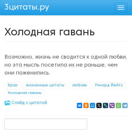
Перейти
Togg
к
navi
основному
содержанию
Холодная гавань
Возможно, жизнь не сводится к одной любви,
но эта мысль посетила их не раньше, чем
они поженились.
брак
жизненные цитаты
любовь
Ричард Йейтс
Холодная гавань
Cлайд с цитатой