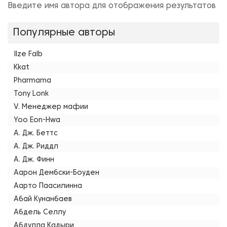
Введите имя автора для отображения результатов
Популярные авторы
Ilze Falb
Kkat
Pharmama
Tony Lonk
V. Менеджер мафии
Yoo Eon-Hwa
А. Дж. Беттс
А. Дж. Риддл
А. Дж. Финн
Аарон Дембски-Боуден
Аарто Паасилинна
Абай Кунанбаев
Абдель Селлу
Абдулла Кадыри