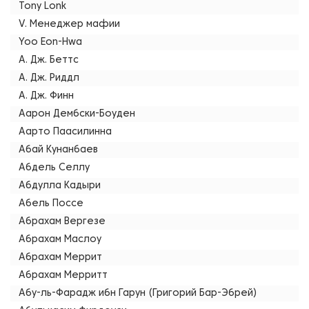
Tony Lonk
V. Менеджер мафии
Yoo Eon-Hwa
А. Дж. Беттс
А. Дж. Риддл
А. Дж. Финн
Аарон Дембски-Боуден
Аарто Паасилинна
Абай Кунанбаев
Абдель Селлу
Абдулла Кадыри
Абель Поссе
Абрахам Вергезе
Абрахам Маслоу
Абрахам Меррит
Абрахам Мерритт
Абу-ль-Фарадж ибн Гарун (Григорий Бар-Эбрей)