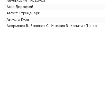
Абулькасим Фирдоуси
Авва Дорофей
Август Стриндберг
Августо Кури
Аверьянов В., Баранов С., Инюшин В., Калитин П. и др.