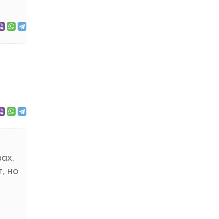
ах,
, но