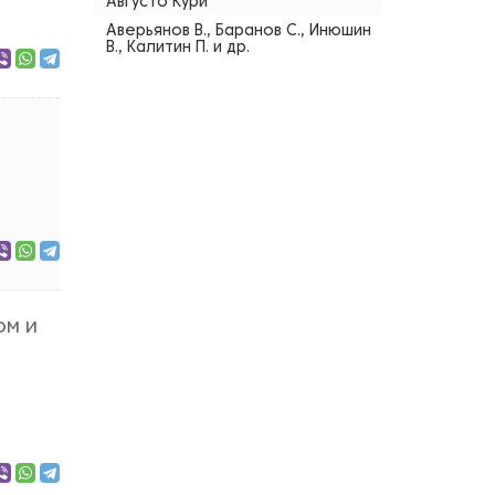
Августо Кури
Аверьянов В., Баранов С., Инюшин
В., Калитин П. и др.
ом и