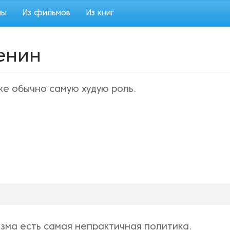
мы
Из фильмов
Из книг
енин
ке обычно самую худую роль.
зма есть самая непрактичная политика.