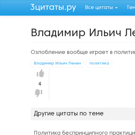
Перейти
Все цитаты
Те
к
основному
содержанию
Владимир Ильич Л
Озлобление вообще играет в полити
Владимир Ильич Ленин
политика
Нравится!
4
Не
нравится!
Другие цитаты по теме
Политика беспринципного практици