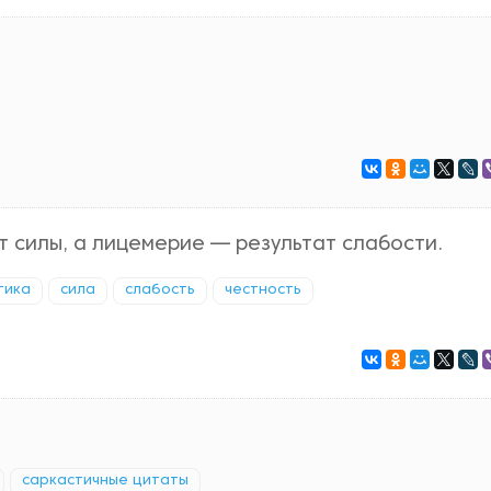
т силы, а лицемерие — результат слабости.
тика
сила
слабость
честность
саркастичные цитаты