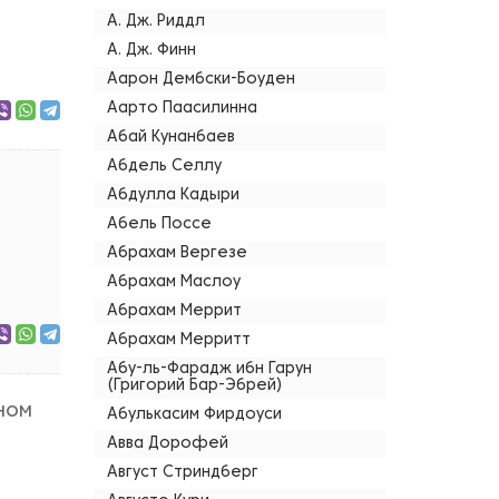
А. Дж. Риддл
А. Дж. Финн
Аарон Дембски-Боуден
Аарто Паасилинна
Абай Кунанбаев
Абдель Селлу
Абдулла Кадыри
Абель Поссе
Абрахам Вергезе
Абрахам Маслоу
Абрахам Меррит
Абрахам Мерритт
Абу-ль-Фарадж ибн Гарун
(Григорий Бар-Эбрей)
ном
Абулькасим Фирдоуси
Авва Дорофей
Август Стриндберг