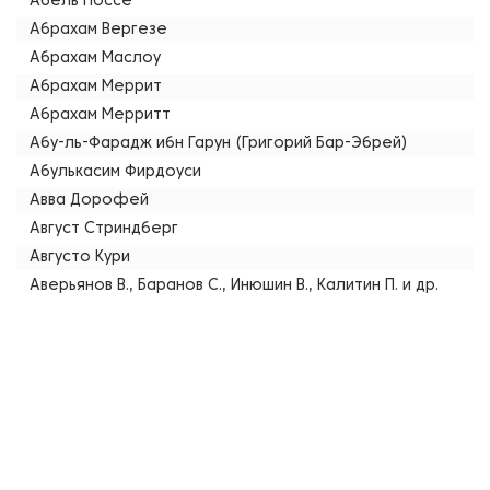
Абель Поссе
Абрахам Вергезе
Абрахам Маслоу
Абрахам Меррит
Абрахам Мерритт
Абу-ль-Фарадж ибн Гарун (Григорий Бар-Эбрей)
Абулькасим Фирдоуси
Авва Дорофей
Август Стриндберг
Августо Кури
Аверьянов В., Баранов С., Инюшин В., Калитин П. и др.