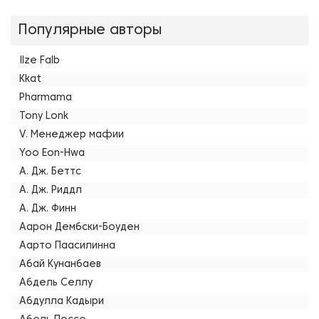
Популярные авторы
Ilze Falb
Kkat
Pharmama
Tony Lonk
V. Менеджер мафии
Yoo Eon-Hwa
А. Дж. Беттс
А. Дж. Риддл
А. Дж. Финн
Аарон Дембски-Боуден
Аарто Паасилинна
Абай Кунанбаев
Абдель Селлу
Абдулла Кадыри