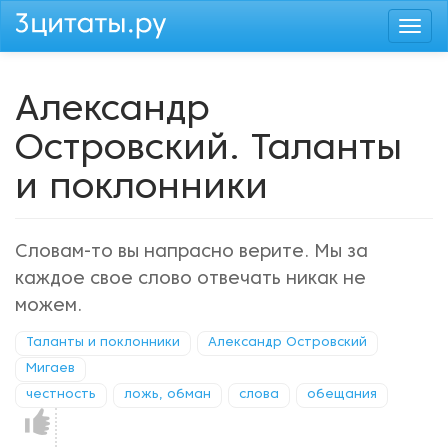
Перейти
Togg
к
navi
основному
содержанию
Александр
Островский. Таланты
и поклонники
Словам-то вы напрасно верите. Мы за
каждое свое слово отвечать никак не
можем.
Таланты и поклонники
Александр Островский
Мигаев
честность
ложь, обман
слова
обещания
Нравится!