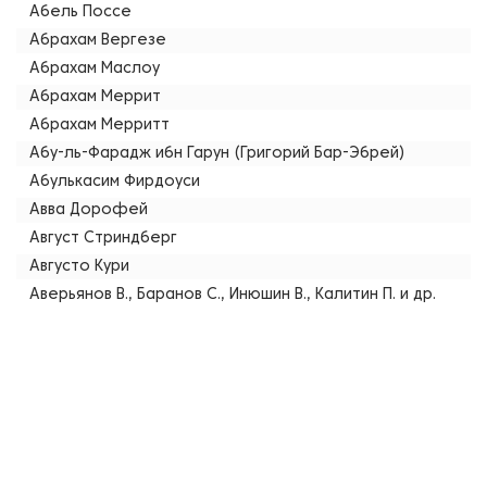
Абель Поссе
Абрахам Вергезе
Абрахам Маслоу
Абрахам Меррит
Абрахам Мерритт
Абу-ль-Фарадж ибн Гарун (Григорий Бар-Эбрей)
Абулькасим Фирдоуси
Авва Дорофей
Август Стриндберг
Августо Кури
Аверьянов В., Баранов С., Инюшин В., Калитин П. и др.