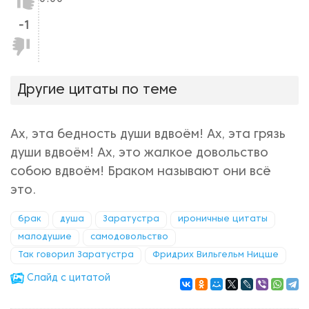
-1
Не
нравится!
Другие цитаты по теме
Ах, эта бедность души вдвоём! Ах, эта грязь
души вдвоём! Ах, это жалкое довольство
собою вдвоём! Браком называют они всё
это.
брак
душа
Заратустра
ироничные цитаты
малодушие
самодовольство
Так говорил Заратустра
Фридрих Вильгельм Ницше
Cлайд с цитатой