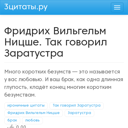
Перейти
Togg
к
navi
основному
содержанию
Фридрих Вильгельм
Ницше. Так говорил
Заратустра
Много коротких безумств — это называется
у вас любовью. И ваш брак, как одна длинная
глупость, кладёт конец многим коротким
безумствам.
ироничные цитаты
Так говорил Заратустра
Фридрих Вильгельм Ницше
Заратустра
брак
любовь
Нравится!
0.00