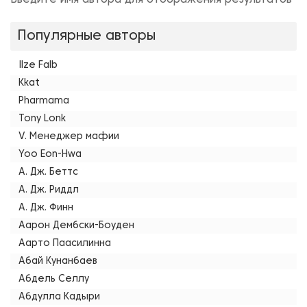
Введите имя автора для отображения результатов
Популярные авторы
Ilze Falb
Kkat
Pharmama
Tony Lonk
V. Менеджер мафии
Yoo Eon-Hwa
А. Дж. Беттс
А. Дж. Риддл
А. Дж. Финн
Аарон Дембски-Боуден
Аарто Паасилинна
Абай Кунанбаев
Абдель Селлу
Абдулла Кадыри