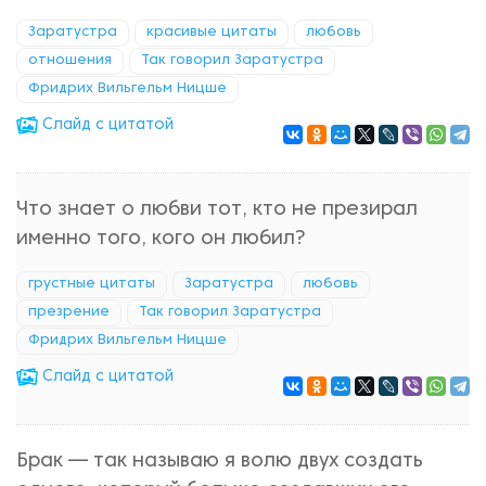
Заратустра
красивые цитаты
любовь
отношения
Так говорил Заратустра
Фридрих Вильгельм Ницше
Cлайд с цитатой
Что знает о любви тот, кто не презирал
именно того, кого он любил?
грустные цитаты
Заратустра
любовь
презрение
Так говорил Заратустра
Фридрих Вильгельм Ницше
Cлайд с цитатой
Брак — так называю я волю двух создать