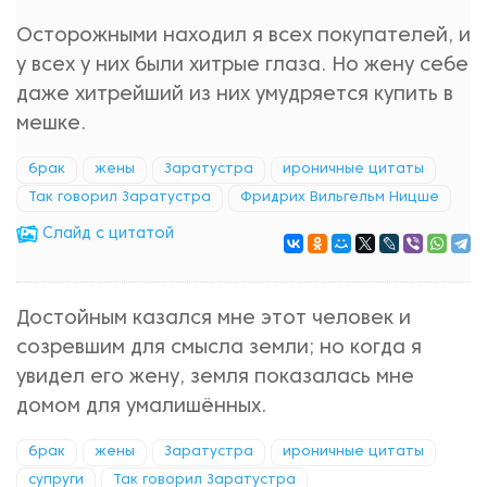
Осторожными находил я всех покупателей, и
у всех у них были хитрые глаза. Но жену себе
даже хитрейший из них умудряется купить в
мешке.
брак
жены
Заратустра
ироничные цитаты
Так говорил Заратустра
Фридрих Вильгельм Ницше
Cлайд с цитатой
Достойным казался мне этот человек и
созревшим для смысла земли; но когда я
увидел его жену, земля показалась мне
домом для умалишённых.
брак
жены
Заратустра
ироничные цитаты
супруги
Так говорил Заратустра