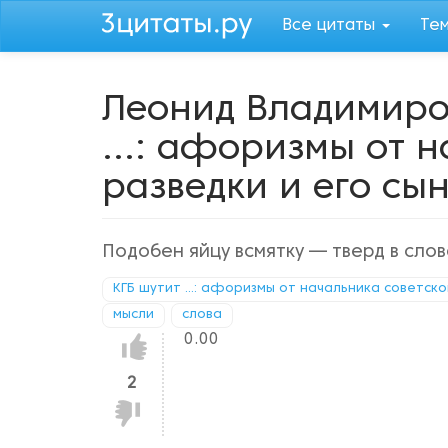
Перейти
Все цитаты
Те
к
основному
содержанию
Леонид Владимиро
...: афоризмы от 
разведки и его сы
Подобен яйцу всмятку — тверд в слов
КГБ шутит ...: афоризмы от начальника советско
мысли
слова
0.00
Нравится!
2
Не
нравится!