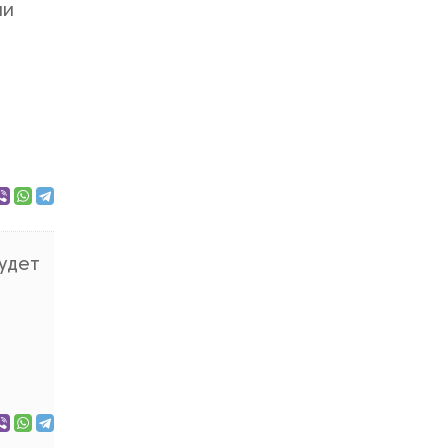
ли
удет