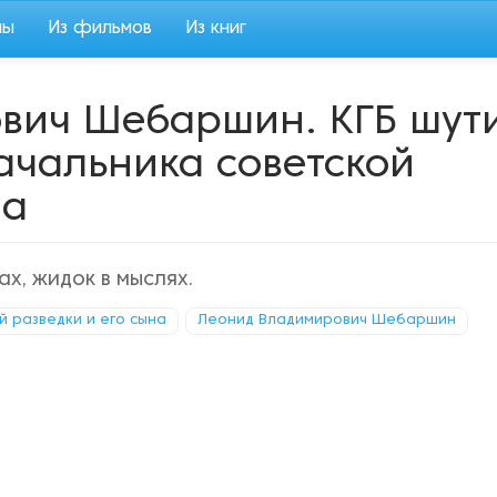
мы
Из фильмов
Из книг
вич Шебаршин. КГБ шут
начальника советской
на
ах, жидок в мыслях.
й разведки и его сына
Леонид Владимирович Шебаршин