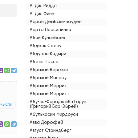
А. Дж. Риддл
А. Дж. Финн
Аарон Дембски-Боуден
Аарто Паасилинна
Абай Кунанбаев
Абдель Селлу
Абдулла Кадыри
Абель Поссе
Абрахам Вергезе
Абрахам Маслоу
Абрахам Меррит
Абрахам Мерритт
Абу-ль-Фарадж ибн Гарун
мысли
(Григорий Бар-Эбрей)
Абулькасим Фирдоуси
Авва Дорофей
Август Стриндберг