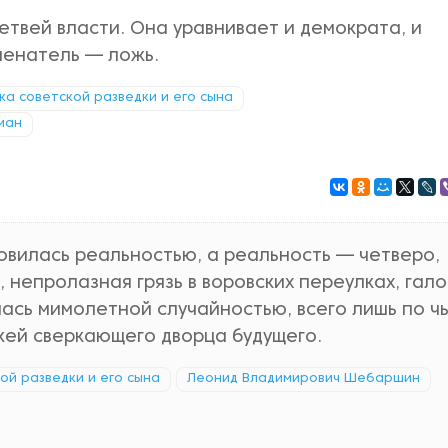
етвей власти. Она уравнивает и демократа, и
менатель — ложь.
ика советской разведки и его сына
ман
новилась реальностью, а реальность — четверо,
 непролазная грязь в воровских переулках, гал
ась мимолетной случайностью, всего лишь по ч
ей сверкающего дворца будущего.
кой разведки и его сына
Леонид Владимирович Шебаршин