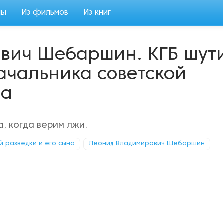
мы
Из фильмов
Из книг
вич Шебаршин. КГБ шут
начальника советской
на
, когда верим лжи.
й разведки и его сына
Леонид Владимирович Шебаршин