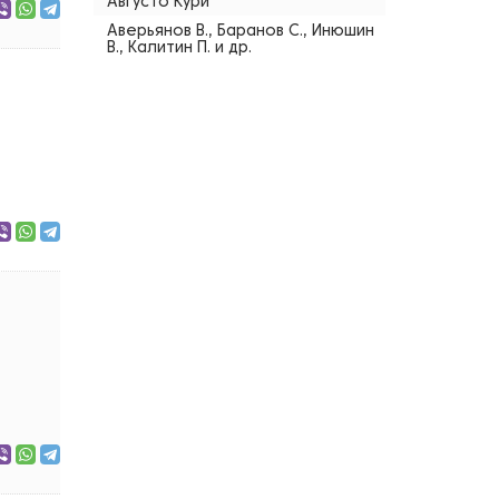
Августо Кури
Аверьянов В., Баранов С., Инюшин
В., Калитин П. и др.