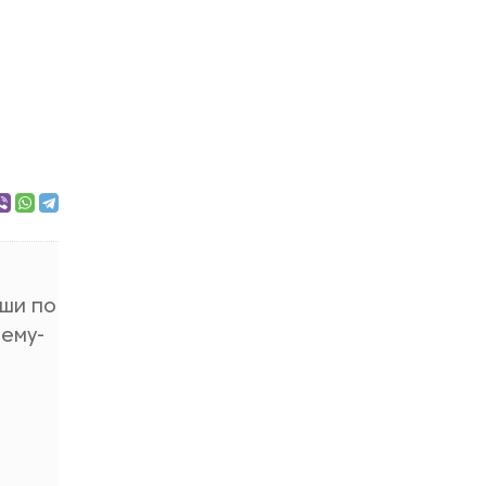
оши по
ьему-