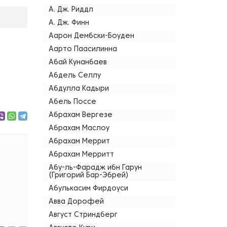
А. Дж. Риддл
А. Дж. Финн
Аарон Дембски-Боуден
Аарто Паасилинна
Абай Кунанбаев
Абдель Селлу
Абдулла Кадыри
Абель Поссе
Абрахам Вергезе
Абрахам Маслоу
Абрахам Меррит
Абрахам Мерритт
Абу-ль-Фарадж ибн Гарун
(Григорий Бар-Эбрей)
Абулькасим Фирдоуси
Авва Дорофей
Август Стриндберг