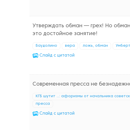
Утверждать обман — грех! Но обманн
это достойное занятие!
Баудолино
вера
ложь, обман
Умберт
Cлайд с цитатой
Современная пресса не безнадежна
КГБ шутит ...: афоризмы от начальника советс
пресса
Cлайд с цитатой