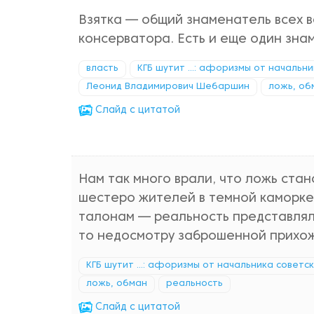
Взятка — общий знаменатель всех в
консерватора. Есть и еще один зна
власть
КГБ шутит ...: афоризмы от начальн
Леонид Владимирович Шебаршин
ложь, об
Cлайд с цитатой
Нам так много врали, что ложь ста
шестеро жителей в темной каморке,
талонам — реальность представлял
то недосмотру заброшенной прихож
КГБ шутит ...: афоризмы от начальника советс
ложь, обман
реальность
Cлайд с цитатой