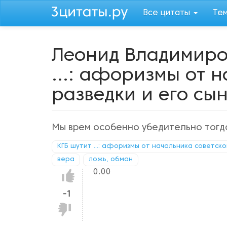
Перейти
Все цитаты
Те
к
основному
содержанию
Леонид Владимиро
...: афоризмы от 
разведки и его сы
Мы врем особенно убедительно тогда
КГБ шутит ...: афоризмы от начальника советско
вера
ложь, обман
0.00
Нравится!
-1
Не
нравится!