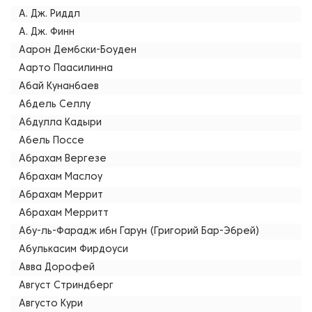
А. Дж. Риддл
А. Дж. Финн
Аарон Дембски-Боуден
Аарто Паасилинна
Абай Кунанбаев
Абдель Селлу
Абдулла Кадыри
Абель Поссе
Абрахам Вергезе
Абрахам Маслоу
Абрахам Меррит
Абрахам Мерритт
Абу-ль-Фарадж ибн Гарун (Григорий Бар-Эбрей)
Абулькасим Фирдоуси
Авва Дорофей
Август Стриндберг
Августо Кури