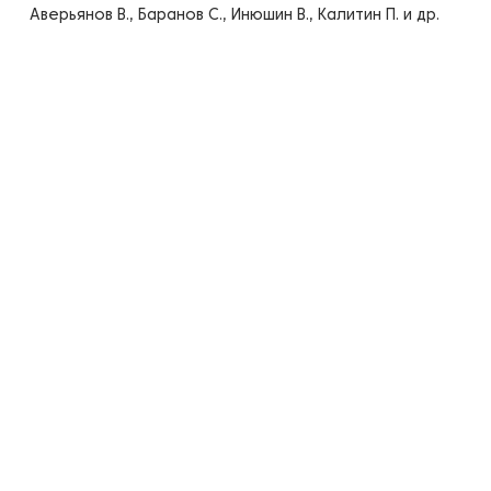
Аверьянов В., Баранов С., Инюшин В., Калитин П. и др.