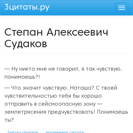
Перейти
Togg
к
navi
основному
содержанию
Степан Алексеевич
Судаков
— Ну никто мне не говорил, я так чувствую,
понимаешь?!
— Что значит чувствую, Наташа? С твоей
чувствительностью тебя бы хорошо
отправить в сейсмоопасную зону —
землетрясения предчувствовать! Понимаешь
ты?
Гнездо глухаря
ироничные цитаты