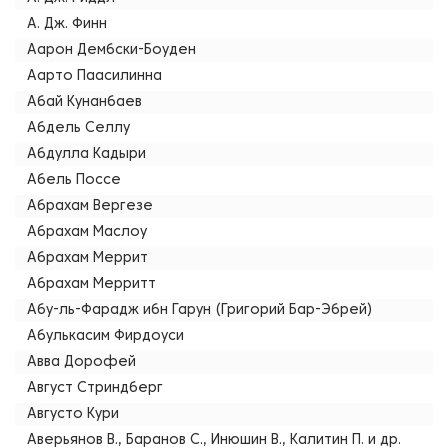
А. Дж. Финн
Аарон Дембски-Боуден
Аарто Паасилинна
Абай Кунанбаев
Абдель Селлу
Абдулла Кадыри
Абель Поссе
Абрахам Вергезе
Абрахам Маслоу
Абрахам Меррит
Абрахам Мерритт
Абу-ль-Фарадж ибн Гарун (Григорий Бар-Эбрей)
Абулькасим Фирдоуси
Авва Дорофей
Август Стриндберг
Августо Кури
Аверьянов В., Баранов С., Инюшин В., Калитин П. и др.