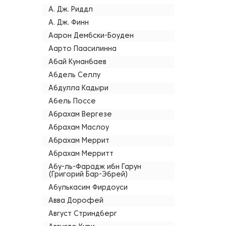
А. Дж. Риддл
А. Дж. Финн
Аарон Дембски-Боуден
Аарто Паасилинна
Абай Кунанбаев
Абдель Селлу
Абдулла Кадыри
Абель Поссе
Абрахам Вергезе
Абрахам Маслоу
Абрахам Меррит
Абрахам Мерритт
Абу-ль-Фарадж ибн Гарун
(Григорий Бар-Эбрей)
Абулькасим Фирдоуси
Авва Дорофей
Август Стриндберг