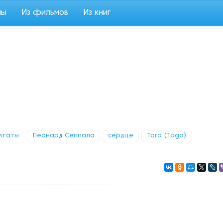
мы
Из фильмов
Из книг
итаты
Леонард Сеппала
сердце
Того (Togo)