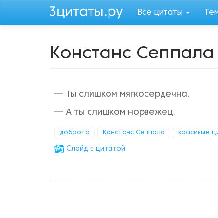
Перейти
Все цитаты
Те
к
основному
содержанию
Констанс Сеппала
— Ты слишком мягкосердечна.
— А ты слишком норвежец.
доброта
Констанс Сеппала
красивые ц
Cлайд с цитатой