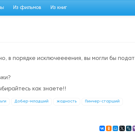
мы
Из фильмов
Из книг
 но, в порядке исключеееения, вы могли бы подат
чки?
ыбирайтесь как знаете!!
ьги
Добер-младший
жадность
Пинчер-старший