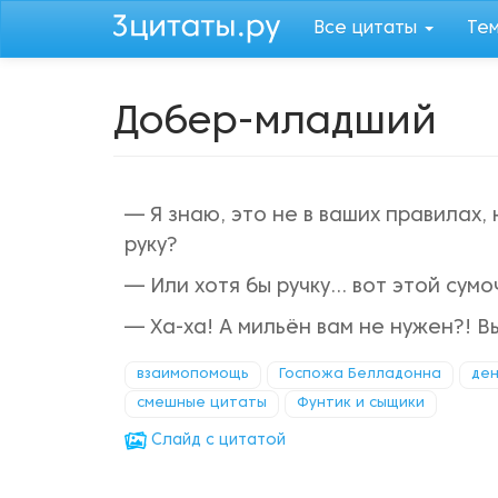
Перейти
Все цитаты
Те
к
основному
содержанию
Добер-младший
— Я знаю, это не в ваших правилах,
руку?
— Или хотя бы ручку... вот этой сумо
— Ха-ха! А мильён вам не нужен?! В
взаимопомощь
Госпожа Белладонна
ден
смешные цитаты
Фунтик и сыщики
Cлайд с цитатой