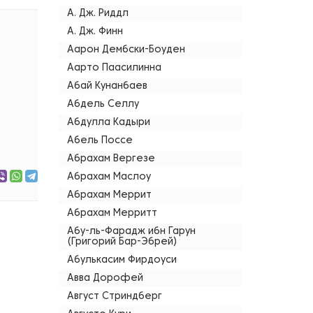
А. Дж. Риддл
А. Дж. Финн
Аарон Дембски-Боуден
Аарто Паасилинна
Абай Кунанбаев
Абдель Селлу
Абдулла Кадыри
Абель Поссе
Абрахам Вергезе
Абрахам Маслоу
Абрахам Меррит
Абрахам Мерритт
Абу-ль-Фарадж ибн Гарун
(Григорий Бар-Эбрей)
Абулькасим Фирдоуси
Авва Дорофей
Август Стриндберг