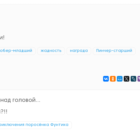
и!
обер-младший
жадность
награда
Пинчер-старший
и над головой…
?!!
риключения поросёнка Фунтика