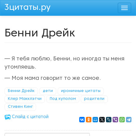
Перейти
Togg
к
navi
основному
содержанию
Бенни Дрейк
— Я тебя люблю, Бенни, но иногда ты меня
утомляешь.
— Моя мама говорит то же самое.
Бенни Дрейк
дети
ироничные цитаты
Клер Макклэтчи
Под куполом
родители
Стивен Кинг
Cлайд с цитатой