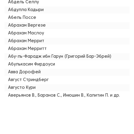
Абдель Селлу
Абдулла Кадыри
Абель Поссе
Абрахам Вергезе
Абрахам Маслоу
Абрахам Меррит
Абрахам Мерритт
Абу-ль-Фарадж ибн Гарун (Григорий Бар-Эбрей)
Абулькасим Фирдоуси
Авва Дорофей
Август Стриндберг
Августо Кури
Аверьянов В., Баранов С., Инюшин В., Калитин П. и др.