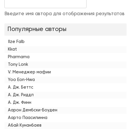
Введите имя автора для отображения результатов
Популярные авторы
Ilze Falb
Kkat
Pharmama
Tony Lonk
V. Менеджер мафии
Yoo Eon-Hwa
А. Дж. Беттс
А. Дж. Риддл
А. Дж. Финн
Аарон Дембски-Боуден
Аарто Паасилинна
Абай Кунанбаев