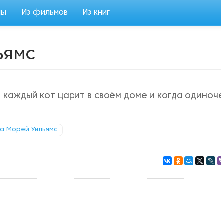
мы
Из фильмов
Из книг
ьямс
а каждый кот царит в своём доме и когда одиноч
ла Морей Уильямс