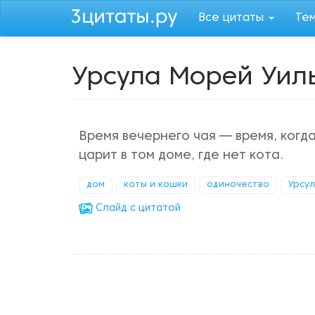
Перейти
Все цитаты
Те
к
основному
содержанию
Урсула Морей Уил
Время вечернего чая — время, когд
царит в том доме, где нет кота.
дом
коты и кошки
одиночество
Урсу
Cлайд с цитатой