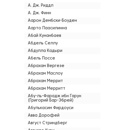
А. Дж. Риддл
А. Дж. Финн
Аарон Дембски-Боуден
Аарто Паасилинна
Абай Кунанбаев
Абдель Селлу
Абдулла Кадыри
Абель Поссе
Абрахам Вергезе
Абрахам Маслоу
Абрахам Меррит
Абрахам Мерритт
Абу-ль-Фарадж ибн Гарун
(Григорий Бар-Эбрей)
Абулькасим Фирдоуси
Авва Дорофей
Август Стриндберг