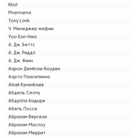
Kkat
Pharmama
Tony Lonk
V. Менеджер мафии
Yoo Eon-Hwa
А. Дж. Беттс
А. Дж. Риддл
А. Дж. Финн
Аарон Дембски-Боуден
Аарто Паасилинна
Абай Кунанбаев
Абдель Селлу
Абдулла Кадыри
Абель Поссе
Абрахам Вергезе
Абрахам Маслоу
Абрахам Меррит