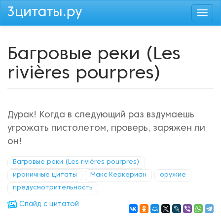
Перейти
Togg
к
navi
основному
содержанию
Багровые реки (Les
rivières pourpres)
Дурак! Когда в следующий раз вздумаешь
угрожать пистолетом, проверь, заряжен ли
он!
Багровые реки (Les rivières pourpres)
ироничные цитаты
Макс Керкериан
оружие
предусмотрительность
Cлайд с цитатой