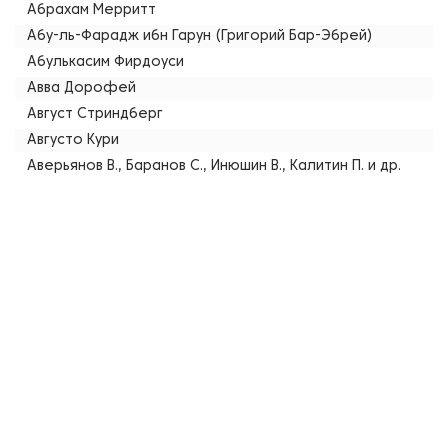
Абрахам Мерритт
Абу-ль-Фарадж ибн Гарун (Григорий Бар-Эбрей)
Абулькасим Фирдоуси
Авва Дорофей
Август Стриндберг
Августо Кури
Аверьянов В., Баранов С., Инюшин В., Калитин П. и др.