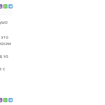
душа
 это
ласии
д за
е с