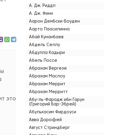
А. Дж. Риддл
А. Дж. Финн
Аарон Дембски-Боуден
Аарто Паасилинна
Абай Кунанбаев
Абдель Селлу
Абдулла Кадыри
Абель Поссе
Абрахам Вергезе
ты
Абрахам Маслоу
а
Абрахам Меррит
Абрахам Мерритт
ит это
Абу-ль-Фарадж ибн Гарун
(Григорий Бар-Эбрей)
Абулькасим Фирдоуси
Авва Дорофей
Август Стриндберг