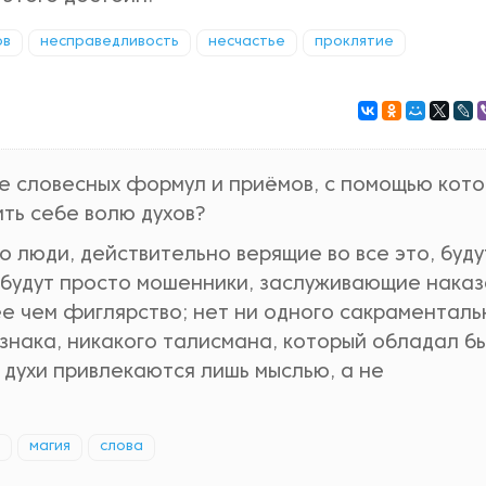
ов
несправедливость
несчастье
проклятие
ие словесных формул и приёмов, с помощью кот
ть себе волю духов?
то люди, действительно верящие во все это, буду
 будут просто мошенники, заслуживающие наказ
е чем фиглярство; нет ни одного сакраменталь
 знака, никакого талисмана, который обладал б
 духи привлекаются лишь мыслью, а не
магия
слова