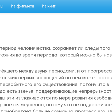
мы
Из фильмов
Из книг
 период человечества, сохраняет ли следы того,
тояния во время периода, который можно бы наз
тёкшего между двумя периодами, и от прогресса
кольких первых воплощений на нём может остав
ервобытного его существования, потому что в
гда есть звенья, поддерживающие непрерывност
леды эти изглаживаются по мере развития свобод
ершается медленно, потому что не поддерживае
х приобретает больше сознания, прогресс его и