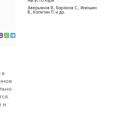
Августо Кури
Аверьянов В., Баранов С., Инюшин
В., Калитин П. и др.
 в
енное
ельно
тся.
е и