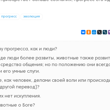
прогресс
эволюция
у прогресса, как и люди?
 где люди более развиты, животные также разви
средства общения; но по положению они всегд
 его умные слуги.
, как человек, делами своей воли или происход
другой перевод]?
х нет искупления.
ивотные о Боге?