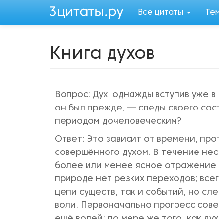
Перейти
Все цитаты
Те
к
основному
содержанию
Книга духов
Вопрос: Дух, однажды вступив уже в
он был прежде, — следы своего сос
периодом дочеловеческим?
Ответ: Это зависит от времени, про
совершённого духом. В течение нес
более или менее ясное отражение п
природе нет резких переходов; все
цепи существ, так и событий, но с
воли. Первоначально прогресс сов
ещё волей; по мере же того, как ду