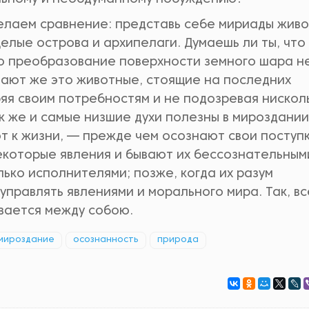
делаем сравнение: представь себе мириады живо
елые острова и архипелаги. Думаешь ли ты, что 
то преобразование поверхности земного шара н
ают же это животные, стоящие на последних
ряя своим потребностям и не подозревая нискол
к же и самые низшие духи полезны в мироздании;
ют к жизни, — прежде чем осознают свои поступк
екоторые явления и бывают их бессознательным
лько исполнителями; позже, когда их разум
 управлять явлениями и морального мира. Так, вс
ывается между собою.
 мироздание
осознанность
природа