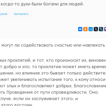
к когда-то духи были богами для людей.
духов
прогресс
 могут ли содействовать счастью или навлекать
ых проклятий, и тот, кто произносит их, виновен
ует добро и зло, то проклятие может иметь врем
шении, но влияние это бывает только действит
ожет увеличивать испытание того, к кому относи
ют злых и благославляют добрых. Благословени
ить Провидения от пути справедливости. Оно
луче, если он заслуживает этого, и
 этого достоин.