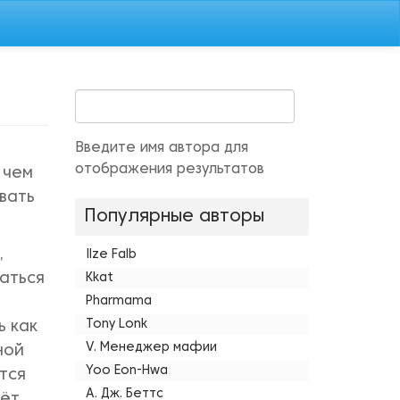
Введите имя автора для
отображения результатов
 чем
вать
Популярные авторы
,
Ilze Falb
аться
Kkat
Pharmama
Tony Lonk
ь как
V. Менеджер мафии
ной
Yoo Eon-Hwa
тся
А. Дж. Беттс
дёт