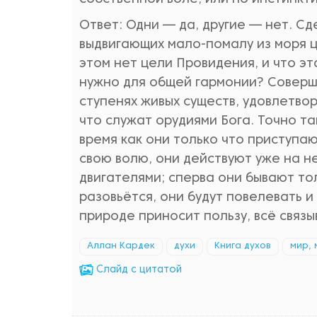
Ответ: Одни — да, другие — нет. С
выдвигающих мало-помалу из моря ц
этом нет цели Провидения, и что э
нужно для общей гармонии? Соверш
ступенях живых существ, удовлетво
что служат орудиями Бога. Точно та
время как они только что приступа
свою волю, они действуют уже на н
двигателями; сперва они бывают то
разовьётся, они будут повелевать и
природе приносит пользу, всё связ
Аллан Кардек
духи
Книга духов
мир,
Cлайд с цитатой