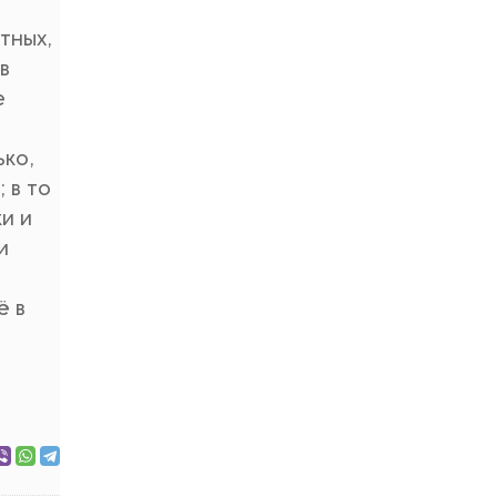
тных,
в
е
ько,
 в то
и и
и
ё в